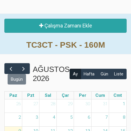
Çalışma Zamanı Ekle
TC3CT - PSK - 160M
AĞUSTOS
Ay
Hafta
Gün
Liste
2026
Bugün
Paz
Pzt
Sal
Çar
Per
Cum
Cmt
26
27
28
29
30
31
1
2
3
4
5
6
7
8
9
10
11
12
13
14
15