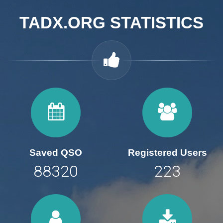
TADX.ORG STATISTICS
Saved QSO
Registered Users
112099
282