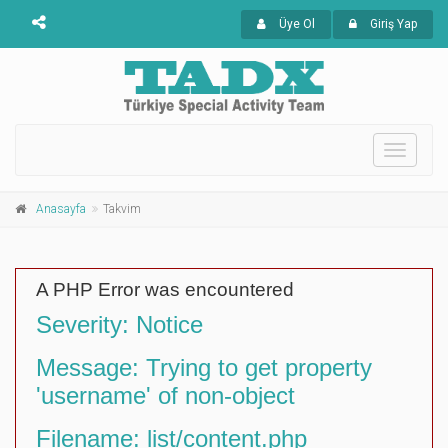
Üye Ol
Giriş Yap
Toggle
navigati
Anasayfa
Takvim
A PHP Error was encountered
Severity: Notice
Message: Trying to get property
'username' of non-object
Filename: list/content.php